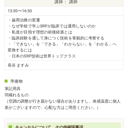
講師
13:30〜16:30
・歯周治療の変遷
・なぜ学校で学ぶSRPが臨床では通用しないのか
・私達が目指す理想の術後経過とは
・臨床経験を通して身につく技術を客観的に考察する
・「できない」を「できる」「わからない」を「わかる」へ
変換するには
・日本のSRP技術は世界トップクラス
長谷 ますみ
準備物
筆記用具
羽織れるもの
（空調の調整が行き届かない場合がありますし、体感温度に個人
差がございますので、心配な方はご用意ください。）
キャンセルについて、その他確認事項