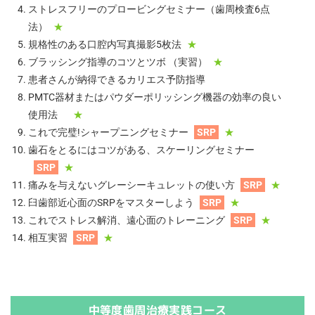
ストレスフリーのプロービングセミナー（歯周検査6点
法）
★
規格性のある口腔内写真撮影5枚法
★
ブラッシング指導のコツとツボ （実習）
★
患者さんが納得できるカリエス予防指導
PMTC器材またはパウダーポリッシング機器の効率の良い
使用法
★
これで完璧!シャープニングセミナー
SRP
★
歯石をとるにはコツがある、スケーリングセミナー
SRP
★
痛みを与えないグレーシーキュレットの使い方
SRP
★
臼歯部近心面のSRPをマスターしよう
SRP
★
これでストレス解消、遠心面のトレーニング
SRP
★
相互実習
SRP
★
中等度歯周治療実践コース