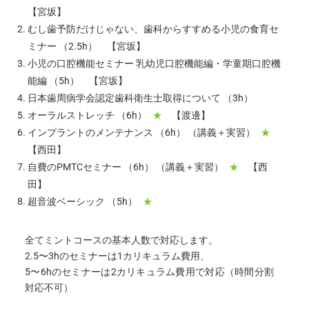
【宮坂】
むし歯予防だけじゃない、歯科からすすめる小児の食育セ
ミナー （2.5h） 【宮坂】
小児の口腔機能セミナー 乳幼児口腔機能編・学童期口腔機
能編 （5h） 【宮坂】
日本歯周病学会認定歯科衛生士取得について （3h）
オーラルストレッチ （6h）
★
【渡邊】
インプラントのメンテナンス （6h） （講義＋実習）
★
【西田】
自費のPMTCセミナー （6h） （講義＋実習）
★
【西
田】
超音波ベーシック （5h）
★
全てミントコースの基本人数で対応します。
2.5〜3hのセミナーは1カリキュラム費用、
5〜6hのセミナーは2カリキュラム費用で対応（時間分割
対応不可）