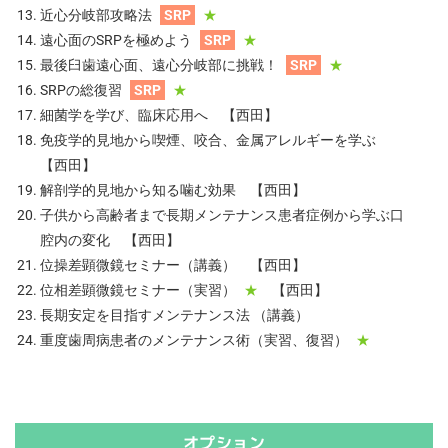
近心分岐部攻略法
SRP
★
遠心面のSRPを極めよう
SRP
★
最後臼歯遠心面、遠心分岐部に挑戦！
SRP
★
SRPの総復習
SRP
★
細菌学を学び、臨床応用へ 【西田】
免疫学的見地から喫煙、咬合、金属アレルギーを学ぶ
【西田】
解剖学的見地から知る噛む効果 【西田】
子供から高齢者まで長期メンテナンス患者症例から学ぶ口
腔内の変化 【西田】
位操差顕微鏡セミナー（講義） 【西田】
位相差顕微鏡セミナー（実習）
★
【西田】
長期安定を目指すメンテナンス法 （講義）
重度歯周病患者のメンテナンス術（実習、復習）
★
オプション