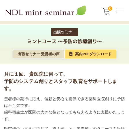
0
出張セミナー
ミントコース 〜予防の診療創り〜
出張セミナー 受講者の声
案内PDFダウンロード
月に１回、貴医院に伺って、
予防のシステム創りとスタッフ教育をサポートしま
す。
患者様の期待に応え、信頼と安心を提供できる⻭科医院創りに予防
は不可欠です。
⻭科衛生士が医院の大きな柱となってもらえるように支援いたしま
す。
医院様のレベルに応じて「導入編」と「定着編」の２コースを設け