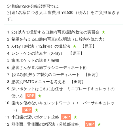
定着編のSRP分岐部実習では、
別途1名様につき人工歯費用 ¥3,630（税込）をご負担頂きま
す。
2分以内で撮影する口腔内写真撮影9枚法の実習会
★
希望を与える口腔内写真の説明法（口腔内を読む力）
X-ray 10枚法（12枚法）の撮影法
★
【児玉】
レントゲンの読み方（X-ray） 【児玉】
歯周ポケットの診査と探知
患者さんが喜ぶ歯ブラシコーディネート術
お悩み解決!ケア製剤のコーディネート 【田河】
患者別PMTCメニューを考える 【田河】
深いポケットはこれにお任せ ミニブレードキュレットの
使い方
SRP
★
歯肉を傷めないキュレットワーク（ユニバーサルキュレッ
ト）
SRP
★
小臼歯の深いポケット攻略
SRP
★
頬側面、舌側面の対応法（分岐部攻略）
SRP
★