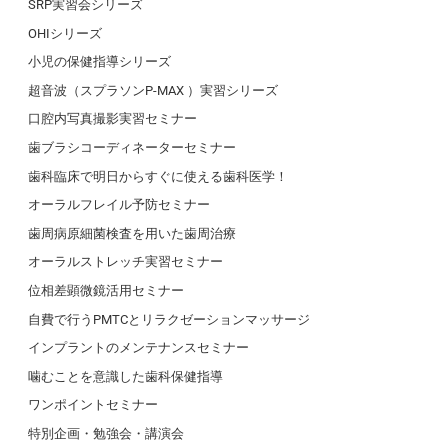
SRP実習会シリーズ
OHIシリーズ
小児の保健指導シリーズ
超音波（スプラソンP-MAX ）実習シリーズ
口腔内写真撮影実習セミナー
歯ブラシコーディネーターセミナー
歯科臨床で明日からすぐに使える歯科医学！
オーラルフレイル予防セミナー
歯周病原細菌検査を用いた歯周治療
オーラルストレッチ実習セミナー
位相差顕微鏡活用セミナー
自費で行うPMTCとリラクゼーションマッサージ
インプラントのメンテナンスセミナー
噛むことを意識した歯科保健指導
ワンポイントセミナー
特別企画・勉強会・講演会