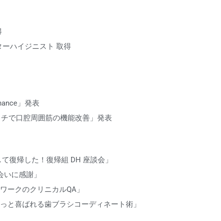
得
ルマスターハイジニスト 取得
tenance」発表
ルストレッチで口腔周囲筋の機能改善」発表
して復帰した！復帰組 DH 座談会」
S「出会いに感謝」
トワークのクリニカルQA」
にもっと喜ばれる歯ブラシコーディネート術」