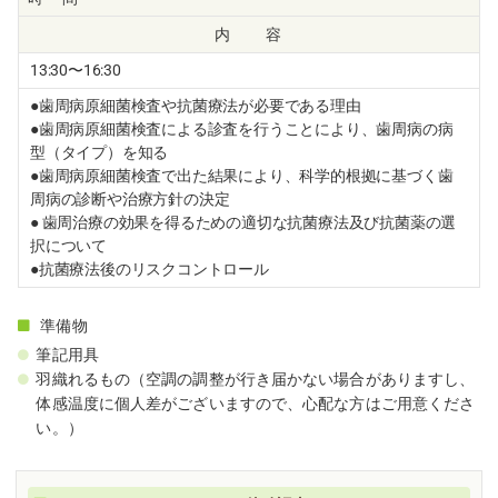
内 容
13:30〜16:30
●歯周病原細菌検査や抗菌療法が必要である理由
●歯周病原細菌検査による診査を行うことにより、歯周病の病
型（タイプ）を知る
●歯周病原細菌検査で出た結果により、科学的根拠に基づく歯
周病の診断や治療方針の決定
● 歯周治療の効果を得るための適切な抗菌療法及び抗菌薬の選
択について
●抗菌療法後のリスクコントロール
準備物
筆記用具
羽織れるもの（空調の調整が行き届かない場合がありますし、
体感温度に個人差がございますので、心配な方はご用意くださ
い。）